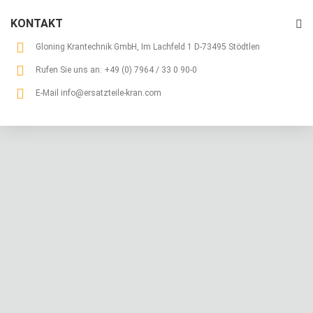
KONTAKT
Gloning Krantechnik GmbH, Im Lachfeld 1 D-73495 Stödtlen
Rufen Sie uns an:
+49 (0) 7964 / 33 0 90-0
E-Mail
info@ersatzteile-kran.com