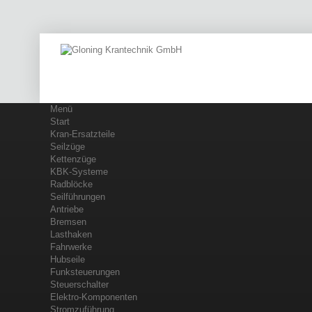
Menü
Start
Kran-Ersatzteile
Seilzüge
Kettenzüge
KBK-Systeme
Radblöcke
Seilführungen
Antriebe
Bremsen
Lasthaken
Fahrwerke
Hubseile
Funksteuerungen
Steuerschalter
Elektro-Komponenten
Stromzuführung