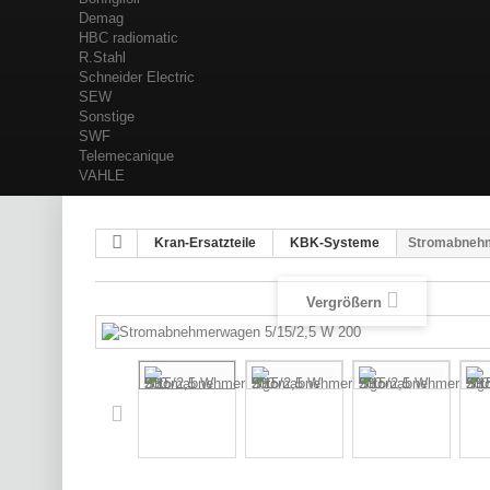
Demag
HBC radiomatic
R.Stahl
Schneider Electric
SEW
Sonstige
SWF
Telemecanique
VAHLE
Kran-Ersatzteile
KBK-Systeme
Stromabnehm
Vergrößern