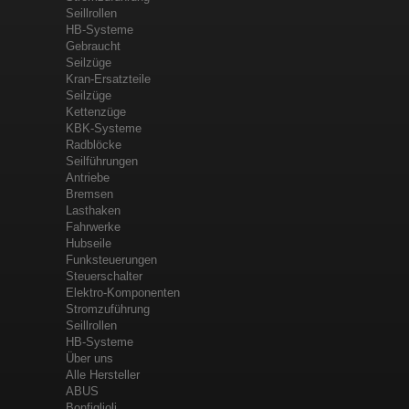
Seillrollen
HB-Systeme
Gebraucht
Seilzüge
Kran-Ersatzteile
Seilzüge
Kettenzüge
KBK-Systeme
Radblöcke
Seilführungen
Antriebe
Bremsen
Lasthaken
Fahrwerke
Hubseile
Funksteuerungen
Steuerschalter
Elektro-Komponenten
Stromzuführung
Seillrollen
HB-Systeme
Über uns
Alle Hersteller
ABUS
Bonfiglioli